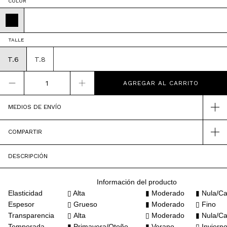
COLOR
TALLE
T.6
T.8
MEDIOS DE ENVÍO
COMPARTIR
DESCRIPCIÓN
Información del producto
Elasticidad
▯ Alta
▮ Moderado
▮ Nula/Ca
Espesor
▯
Grueso
▮ Moderado
▯ Fino
Transparencia
▯
Alta
▯ Moderado
▮ Nula/Ca
Temporada
▮ Primavera/Otoño
▮ Verano
▯ Inviern