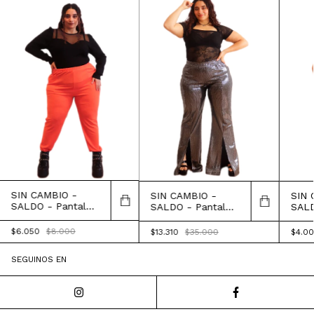
SIN CAMBIO -
SIN 
SIN CAMBIO -
SALDO - Pantalón
SALD
SALDO - Pantalón
Anderson
Emer
Columbia
$6.050
$8.000
$4.0
$13.310
$35.000
SEGUINOS EN