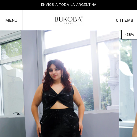
LAS PRENDAS NO TIENEN CAMBIO
ENVÍOS A TODA LA ARGENTINA
TIENDA MAYORISTA
MENÚ
0
ITEMS
-
38
%