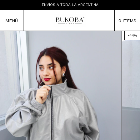
LAS PRENDAS NO TIENEN CAMBIO
ENVÍOS A TODA LA ARGENTINA
TIENDA MAYORISTA
MENÚ
0
ITEMS
-
44
%