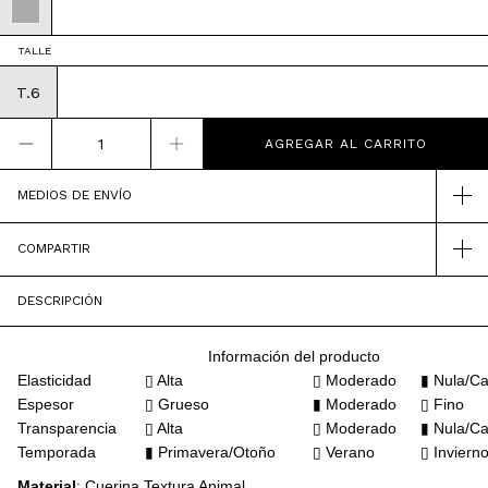
TALLE
T.6
MEDIOS DE ENVÍO
COMPARTIR
DESCRIPCIÓN
Información del producto
Elasticidad
▯ Alta
▯ Moderado
▮ Nula/Ca
Espesor
▯
Grueso
▮ Moderado
▯ Fino
Transparencia
▯ Alta
▯ Moderado
▮ Nula/Ca
Temporada
▮ Primavera/Otoño
▯ Verano
▯ Inviern
Material
: Cuerina Textura Animal