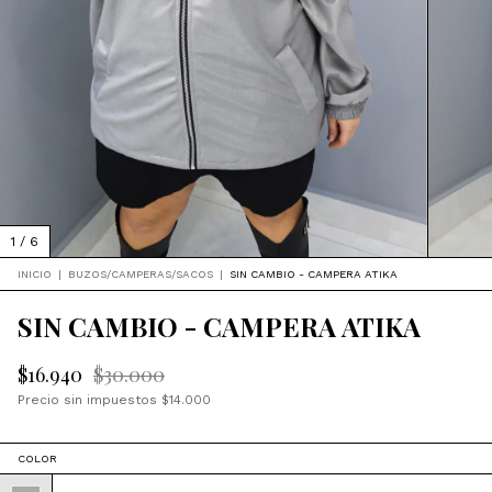
1
/
6
INICIO
|
BUZOS/CAMPERAS/SACOS
|
SIN CAMBIO - CAMPERA ATIKA
SIN CAMBIO - CAMPERA ATIKA
$16.940
$30.000
Precio sin impuestos
$14.000
COLOR