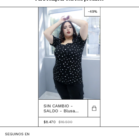
-
49
%
SIN CAMBIO -
SALDO - Blusa
Diora
$8.470
$16.500
SEGUINOS EN