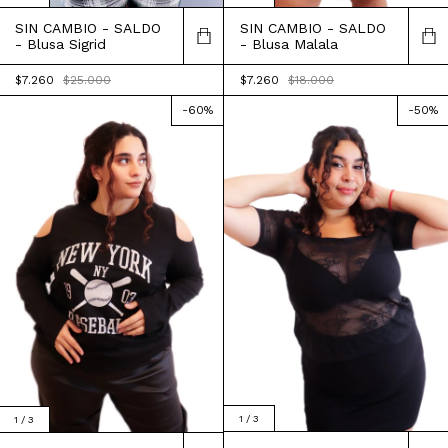
SIN CAMBIO - SALDO
SIN CAMBIO - SALDO
- Blusa Malala
- Blusa Sigrid
$7.260
$18.000
$7.260
$25.000
-
60
%
-
50
%
1
/
3
1
/
3