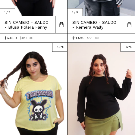
1
/
3
1
/
5
SIN CAMBIO - SALDO
SIN CAMBIO - SALDO
- Blusa Polera Fanny
- Remera Wally
$6.050
$18.000
$11.495
$21.000
-
53
%
-
61
%