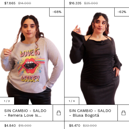
$7.865
$14.000
$16.335
$25.000
-
68
%
-
62
%
1
/
3
1
/
4
SIN CAMBIO - SALDO
SIN CAMBIO - SALDO
- Remera Love Is
- Blusa Bogotá
Louder
$4.840
$15.000
$8.470
$22.000