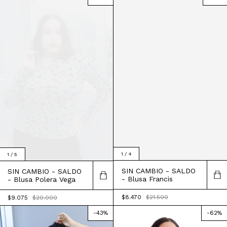
1
/
4
1
/
5
SIN CAMBIO - SALDO
SIN CAMBIO - SALDO
- Blusa Francis
- Blusa Polera Vega
$8.470
$21.500
$9.075
$20.000
-
43
%
-
62
%