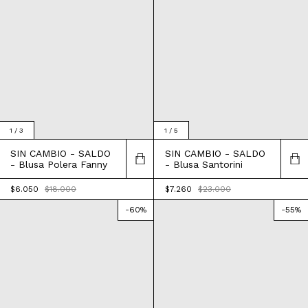
1
/
3
1
/
5
SIN CAMBIO - SALDO
SIN CAMBIO - SALDO
- Blusa Polera Fanny
- Blusa Santorini
$6.050
$18.000
$7.260
$23.000
-
60
%
-
55
%