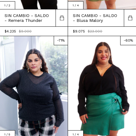
1
/
2
1
/
4
SIN CAMBIO - SALDO
SIN CAMBIO - SALDO
- Remera Thunder
- Blusa Malory
$4.235
$9.000
$9.075
$23.000
-
71
%
-
60
%
1
/
4
1
/
5