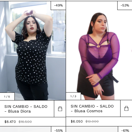
-
49
%
-
53
%
1
/
3
1
/
5
SIN CAMBIO - SALDO
SIN CAMBIO - SALDO
- Blusa Cosmos
- Blusa Diora
$6.050
$13.000
$8.470
$16.500
-
55
%
-
61
%