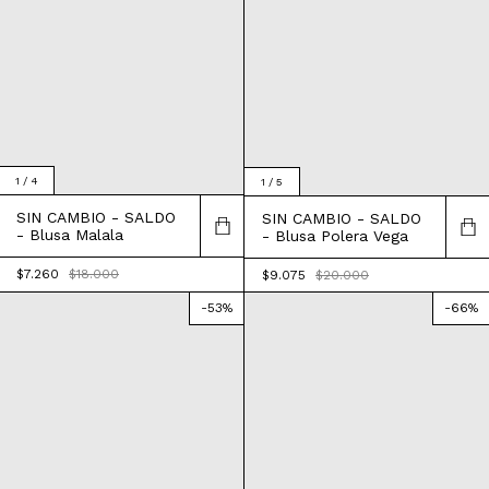
1
/
4
1
/
5
SIN CAMBIO - SALDO
SIN CAMBIO - SALDO
- Blusa Malala
- Blusa Polera Vega
$7.260
$18.000
$9.075
$20.000
-
53
%
-
66
%