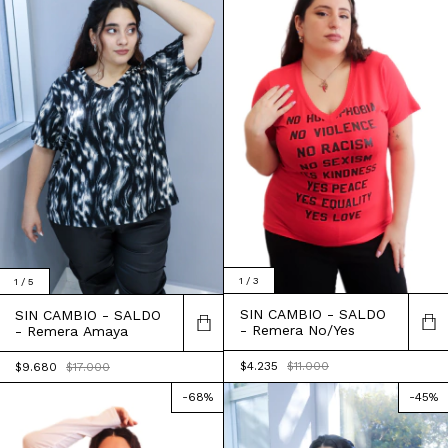
1
/
3
1
/
5
SIN CAMBIO - SALDO
SIN CAMBIO - SALDO
- Remera No/Yes
- Remera Amaya
$4.235
$11.000
$9.680
$17.000
-
68
%
-
45
%