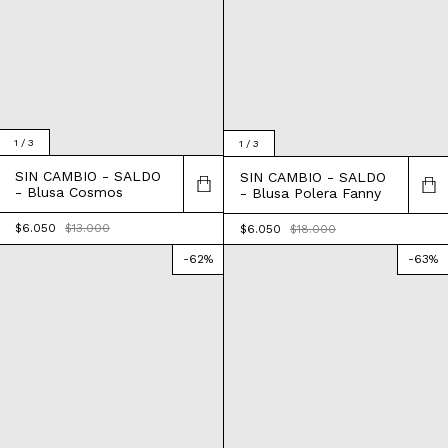
1
/
3
1
/
3
SIN CAMBIO - SALDO
SIN CAMBIO - SALDO
- Blusa Cosmos
- Blusa Polera Fanny
$6.050
$13.000
$6.050
$18.000
-
62
%
-
63
%