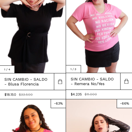
1
/
3
1
/
4
SIN CAMBIO - SALDO
SIN CAMBIO - SALDO
- Remera No/Yes
- Blusa Florencia
$4.235
$11.000
$18.150
$33.500
-
63
%
-
66
%