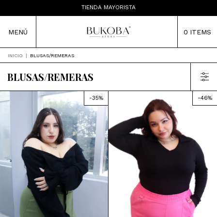
ENVÍOS A TODA LA ARGENTINA
TIENDA MAYORISTA
MENÚ
0
ITEMS
INICIO
|
BLUSAS/REMERAS
BLUSAS/REMERAS
-
35
%
-
46
%