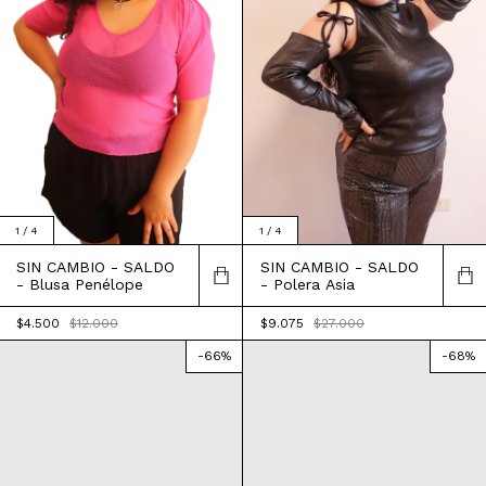
1
/
4
1
/
4
SIN CAMBIO - SALDO
SIN CAMBIO - SALDO
- Polera Asia
- Blusa Penélope
$9.075
$27.000
$4.500
$12.000
-
66
%
-
68
%