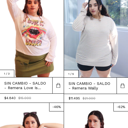
1
/
3
1
/
5
SIN CAMBIO - SALDO
SIN CAMBIO - SALDO
- Remera Love Is
- Remera Wally
Louder
$4.840
$15.000
$11.495
$21.000
-
46
%
-
62
%