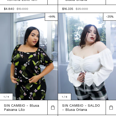
Louder
$4.840
$15.000
$16.335
$25.000
-
44
%
-
35
%
1
/
4
1
/
6
SIN CAMBIO - Blusa
SIN CAMBIO - SALDO
Paisana Lilo
- Blusa Oriana