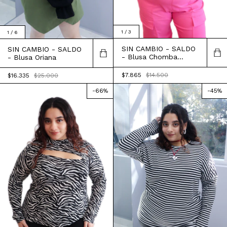
1
/
3
1
/
6
SIN CAMBIO - SALDO
SIN CAMBIO - SALDO
- Blusa Chomba
- Blusa Oriana
Joaquina
$7.865
$14.500
$16.335
$25.000
-
66
%
-
45
%