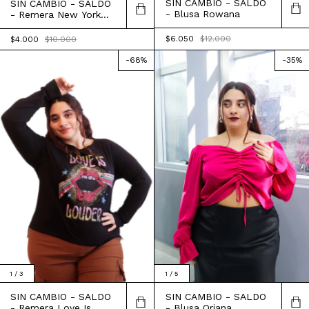
SIN CAMBIO - SALDO
SIN CAMBIO - SALDO
- Blusa Rowana
- Remera New York
Baseball
$6.050
$12.000
$4.000
$10.000
-
68
%
-
35
%
1
/
3
1
/
5
SIN CAMBIO - SALDO
SIN CAMBIO - SALDO
- Remera Love Is
- Blusa Oriana