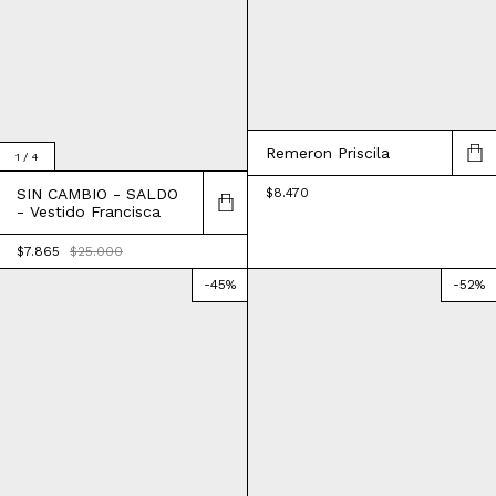
Remeron Priscila
1
/
4
$8.470
SIN CAMBIO - SALDO
- Vestido Francisca
$7.865
$25.000
-
45
%
-
52
%