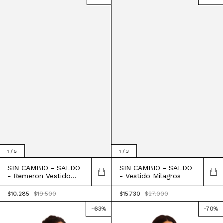
1
/
5
1
/
3
SIN CAMBIO - SALDO
SIN CAMBIO - SALDO
- Remeron Vestido
- Vestido Milagros
Acacia
$10.285
$19.500
$15.730
$27.000
-
63
%
-
70
%