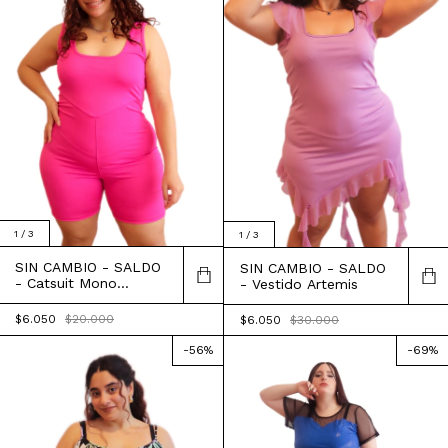
1
/
3
1
/
3
SIN CAMBIO - SALDO
SIN CAMBIO - SALDO
- Catsuit Mono
- Vestido Artemis
Antonia
$6.050
$20.000
$6.050
$30.000
-
56
%
-
69
%