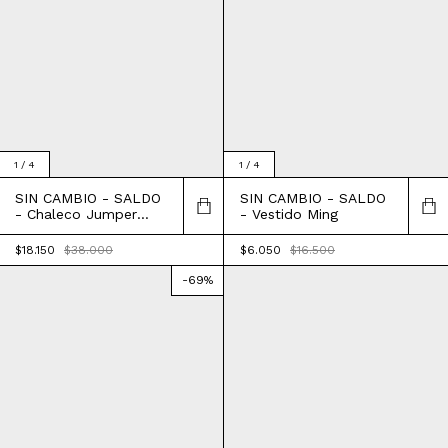
1
/
4
1
/
4
SIN CAMBIO - SALDO
SIN CAMBIO - SALDO
- Chaleco Jumper
- Vestido Ming
Vestido Muna
$18.150
$38.000
$6.050
$16.500
-
69
%