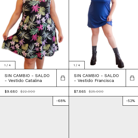
1
/
4
1
/
4
SIN CAMBIO - SALDO
SIN CAMBIO - SALDO
- Vestido Francisca
- Vestido Catalina
$7.865
$25.000
$9.680
$22.000
-
68
%
-
52
%