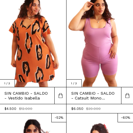
1
/
3
1
/
3
SIN CAMBIO - SALDO
SIN CAMBIO - SALDO
- Catsuit Mono
- Vestido Isabella
Antonia
$6.050
$20.000
$4.500
$12.000
-
52
%
-
60
%