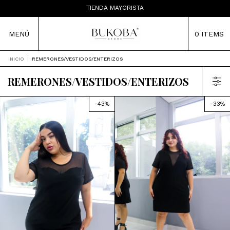
ENVÍOS A TODA LA ARGENTINA
TIENDA MAYORISTA
MENÚ
0
ITEMS
INICIO
|
REMERONES/VESTIDOS/ENTERIZOS
REMERONES/VESTIDOS/ENTERIZOS
-
43
%
-
33
%