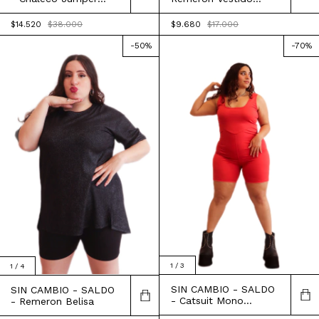
Vestido Aurelia
Theo
$14.520
$38.000
$9.680
$17.000
-
50
%
-
70
%
1
/
3
1
/
4
SIN CAMBIO - SALDO
SIN CAMBIO - SALDO
- Catsuit Mono
- Remeron Belisa
Antonia