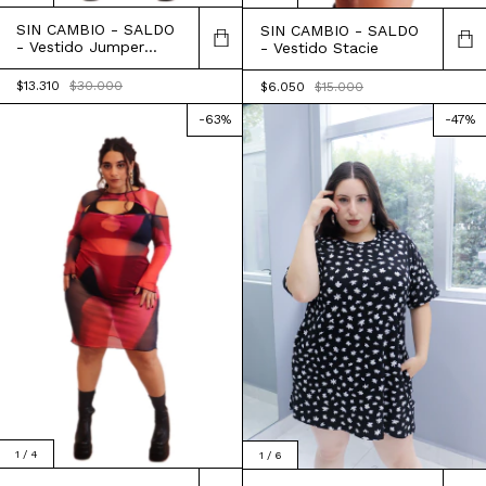
SIN CAMBIO - SALDO
SIN CAMBIO - SALDO
- Vestido Jumper
- Vestido Stacie
Avantika
$13.310
$30.000
$6.050
$15.000
-
63
%
-
47
%
1
/
4
1
/
6