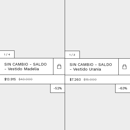
1
/
4
1
/
3
SIN CAMBIO - SALDO
SIN CAMBIO - SALDO
- Vestido Madelia
- Vestido Urania
$13.915
$43.000
$7.260
$15.000
-
52
%
-
63
%