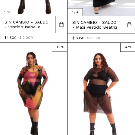
1
/
3
1
/
4
SIN CAMBIO - SALDO
SIN CAMBIO - SALDO
- Vestido Isabella
- Maxi Vestido Beatriz
$4.500
$12.000
$18.150
$33.000
-
63
%
-
47
%