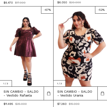
$6.050
$20.000
$8.470
$17.000
-
67
%
-
52
%
1
/
3
1
/
3
SIN CAMBIO - SALDO
SIN CAMBIO - SALDO
- Vestido Rafaela
- Vestido Urania
$11.495
$35.000
$7.260
$15.000