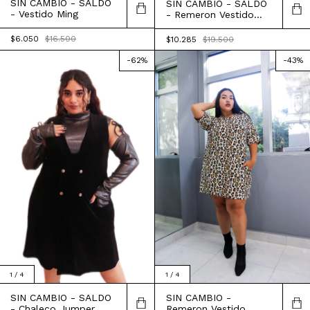
SIN CAMBIO - SALDO
SIN CAMBIO - SALDO
- Vestido Ming
- Remeron Vestido
Acacia
$6.050
$16.500
$10.285
$19.500
-
62
%
-
43
%
1
/
4
1
/
4
SIN CAMBIO - SALDO
SIN CAMBIO -
- Chaleco Jumper
Remeron Vestido