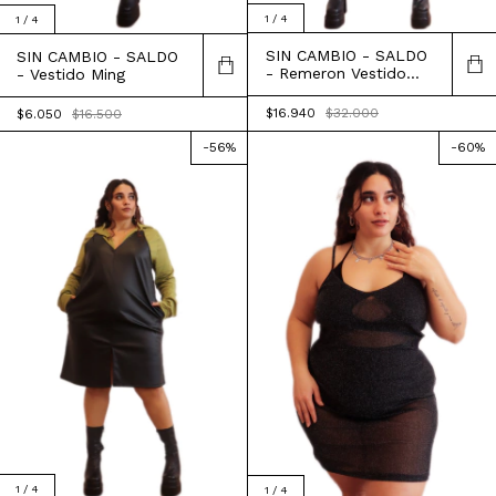
1
/
4
1
/
4
SIN CAMBIO - SALDO
SIN CAMBIO - SALDO
- Remeron Vestido
- Vestido Ming
Duquesa
$16.940
$32.000
$6.050
$16.500
-
56
%
-
60
%
1
/
4
1
/
4