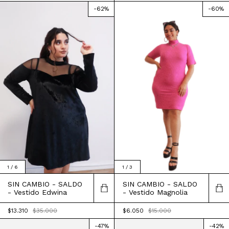
-
62
%
-
60
%
1
/
3
1
/
6
SIN CAMBIO - SALDO
SIN CAMBIO - SALDO
- Vestido Magnolia
- Vestido Edwina
$6.050
$15.000
$13.310
$35.000
-
47
%
-
42
%