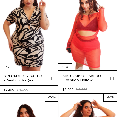
1
/
6
1
/
3
SIN CAMBIO - SALDO
SIN CAMBIO - SALDO
- Vestido Hollow
- Vestido Megan
$6.050
$15.000
$7.260
$15.000
-
70
%
-
80
%