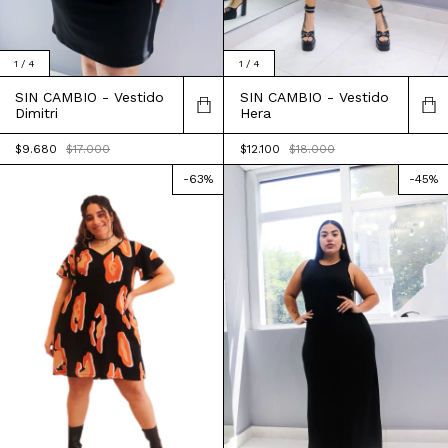
1
/
4
1
/
4
SIN CAMBIO - Vestido
SIN CAMBIO - Vestido
Dimitri
Hera
$9.680
$17.000
$12.100
$18.000
-
63
%
-
45
%