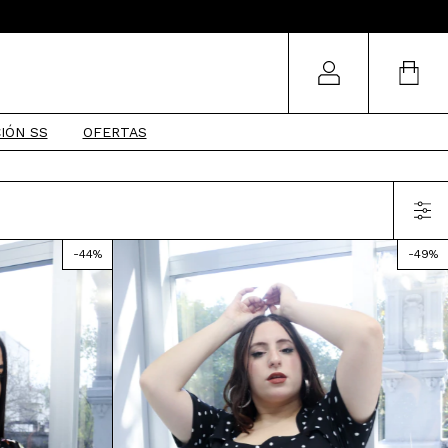
IÓN SS
OFERTAS
-
44
%
-
49
%