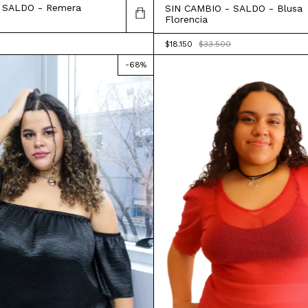
 SALDO - Remera
SIN CAMBIO - SALDO - Blusa
Florencia
$18.150
$33.500
-
68
%