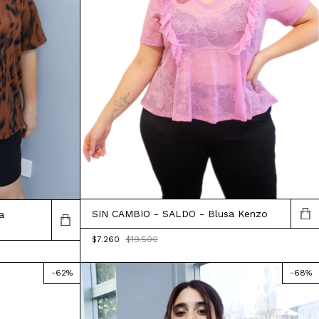
SIN CAMBIO - SALDO - Blusa Kenzo
a
$7.260
$19.500
-
62
%
-
68
%