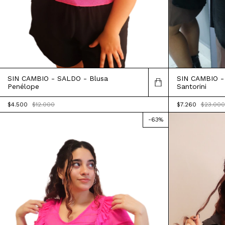
SIN CAMBIO -
SIN CAMBIO - SALDO - Blusa
Santorini
Penélope
$7.260
$23.000
$4.500
$12.000
-
63
%