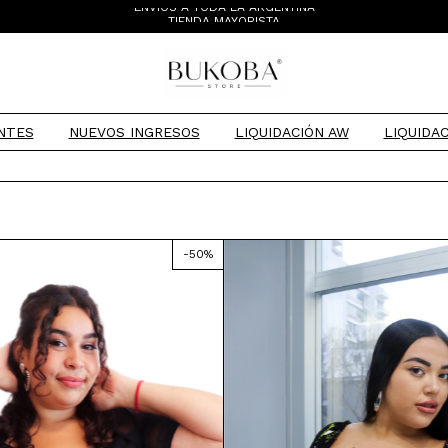
ENVÍOS A TODA LA ARGENTINA
TIENDA MAYORISTA
NTES
NUEVOS INGRESOS
LIQUIDACIÓN AW
LIQUIDAC
-
50
%