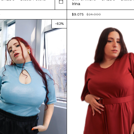
Irina
$9.075
$24.000
0
-
62
%