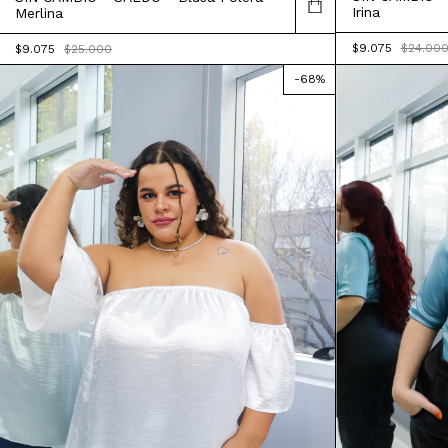
Irina
Merlina
$9.075
$24.00
$9.075
$25.000
-
68
%