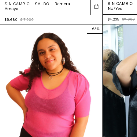
SIN CAMBIO -
SIN CAMBIO - SALDO - Remera
No/Yes
Amaya
$4.235
$11.000
$9.680
$17.000
-
63
%