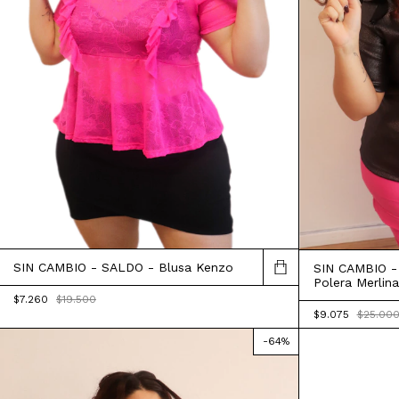
SIN CAMBIO - SALDO - Blusa Kenzo
SIN CAMBIO -
Polera Merlina
$7.260
$19.500
$9.075
$25.00
-
64
%