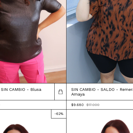
 SIN CAMBIO - Blusa
SIN CAMBIO - SALDO - Remer
Amaya
0
$9.680
$17.000
-
62
%