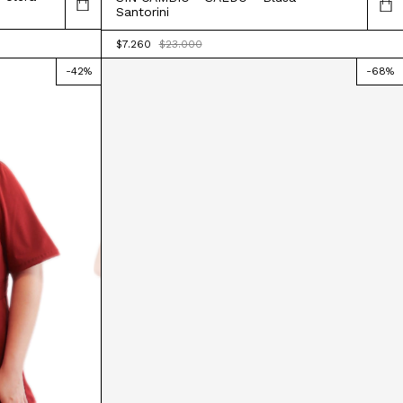
Santorini
$7.260
$23.000
-
42
%
-
68
%