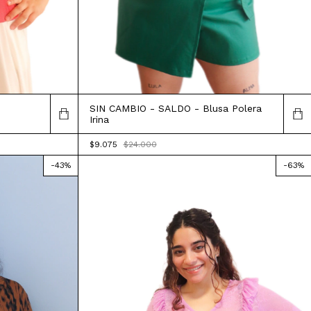
SIN CAMBIO - SALDO - Blusa Polera
Irina
$9.075
$24.000
-
43
%
-
63
%