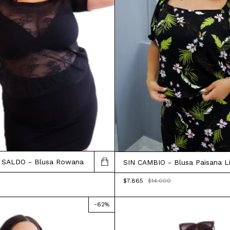
 SALDO - Blusa Rowana
SIN CAMBIO - Blusa Paisana Li
$7.865
$14.000
-
62
%