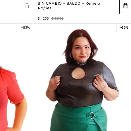
SIN CAMBIO - SALDO - Remera
No/Yes
$4.235
$11.000
-
63
%
-
62
%