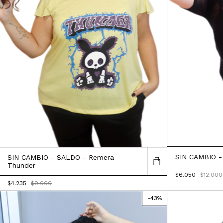
SIN CAMBIO -
SIN CAMBIO - SALDO - Remera
Thunder
$6.050
$12.000
$4.235
$9.000
-
43
%