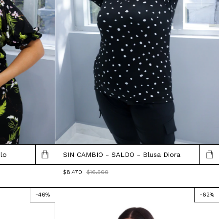
lo
SIN CAMBIO - SALDO - Blusa Diora
$8.470
$16.500
-
46
%
-
62
%