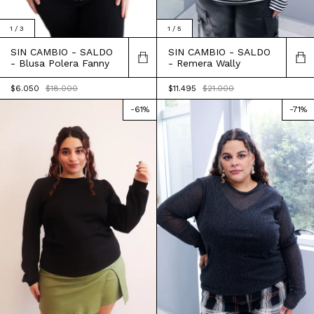
1
/
3
1
/
5
SIN CAMBIO - SALDO
SIN CAMBIO - SALDO
- Blusa Polera Fanny
- Remera Wally
$6.050
$18.000
$11.495
$21.000
-
61
%
-
71
%