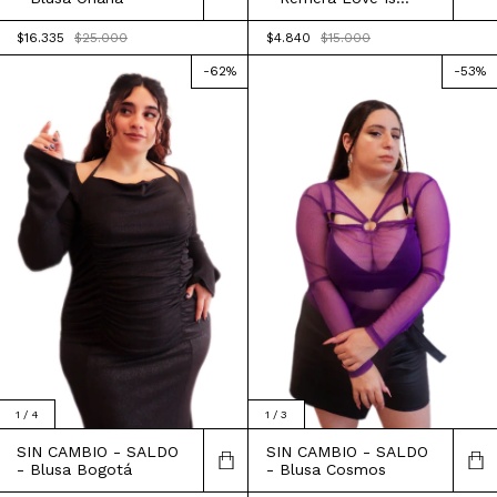
Louder
$4.840
$15.000
$16.335
$25.000
-
62
%
-
53
%
1
/
3
1
/
4
SIN CAMBIO - SALDO
SIN CAMBIO - SALDO
- Blusa Cosmos
- Blusa Bogotá