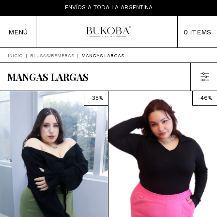
ENVÍOS A TODA LA ARGENTINA
TIENDA MAYORISTA
MENÚ
0
ITEMS
INICIO
|
BLUSAS/REMERAS
|
MANGAS LARGAS
MANGAS LARGAS
-
35
%
-
46
%