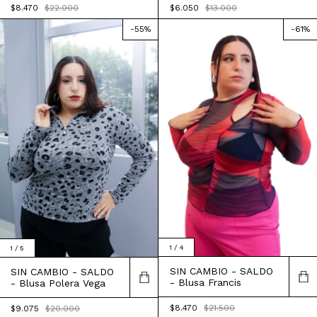
$6.050
$13.000
$8.470
$22.000
-
55
%
-
61
%
1
/
4
1
/
5
SIN CAMBIO - SALDO
SIN CAMBIO - SALDO
- Blusa Francis
- Blusa Polera Vega
$8.470
$21.500
$9.075
$20.000