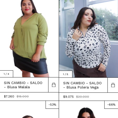
1
/
4
1
/
5
SIN CAMBIO - SALDO
SIN CAMBIO - SALDO
- Blusa Malala
- Blusa Polera Vega
$7.260
$18.000
$9.075
$20.000
-
53
%
-
66
%