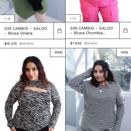
1
/
3
1
/
6
SIN CAMBIO - SALDO
SIN CAMBIO - SALDO
- Blusa Chomba
- Blusa Oriana
Joaquina
$7.865
$14.500
$16.335
$25.000
-
66
%
-
45
%