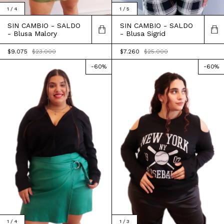
1
/
4
1
/
5
SIN CAMBIO - SALDO
SIN CAMBIO - SALDO
- Blusa Malory
- Blusa Sigrid
$9.075
$23.000
$7.260
$25.000
-
60
%
-
60
%
1
/
4
1
/
3