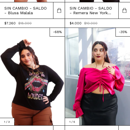
SIN CAMBIO - SALDO
SIN CAMBIO - SALDO
- Blusa Malala
- Remera New York
Baseball
$7.260
$18.000
$4.000
$10.000
-
68
%
-
35
%
1
/
3
1
/
5