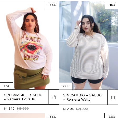
-
68
%
-
45
%
1
/
3
1
/
5
SIN CAMBIO - SALDO
SIN CAMBIO - SALDO
- Remera Love Is
- Remera Wally
Louder
$4.840
$15.000
$11.495
$21.000
-
66
%
-
66
%