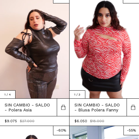
1
/
4
1
/
3
SIN CAMBIO - SALDO
SIN CAMBIO - SALDO
- Polera Asia
- Blusa Polera Fanny
$9.075
$27.000
$6.050
$18.000
-
60
%
-
55
%