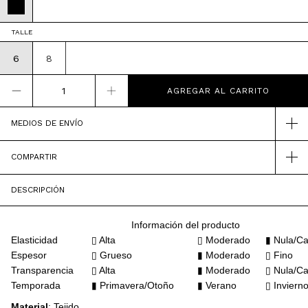
TALLE
6
8
MEDIOS DE ENVÍO
COMPARTIR
DESCRIPCIÓN
Información del producto
Elasticidad
▯ Alta
▯ Moderado
▮ Nula/Ca
Espesor
▯
Grueso
▮ Moderado
▯ Fino
Transparencia
▯ Alta
▮ Moderado
▯ Nula/Ca
Temporada
▮ Primavera/Otoño
▮ Verano
▯ Inviern
Material
: Tejido