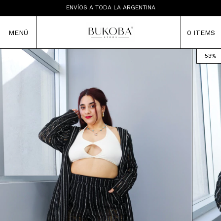
LAS PRENDAS NO TIENEN CAMBIO
ENVÍOS A TODA LA ARGENTINA
TIENDA MAYORISTA
MENÚ
0
ITEMS
-
53
%