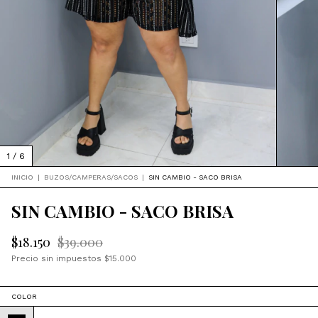
1
/
6
INICIO
|
BUZOS/CAMPERAS/SACOS
|
SIN CAMBIO - SACO BRISA
SIN CAMBIO - SACO BRISA
$18.150
$39.000
Precio sin impuestos
$15.000
COLOR