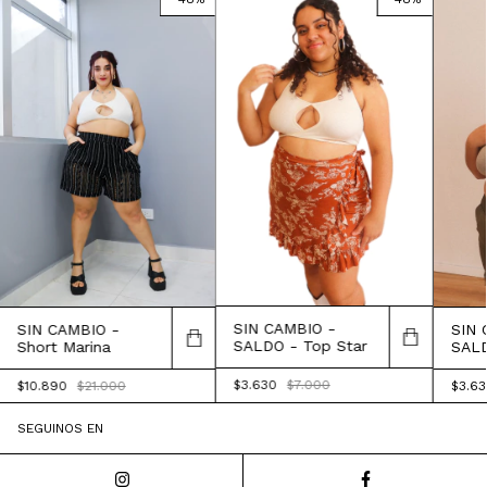
SIN CAMBIO -
SIN CAMBIO -
SIN 
SALDO - Top Star
Short Marina
SALD
$3.630
$7.000
$10.890
$21.000
$3.6
SEGUINOS EN