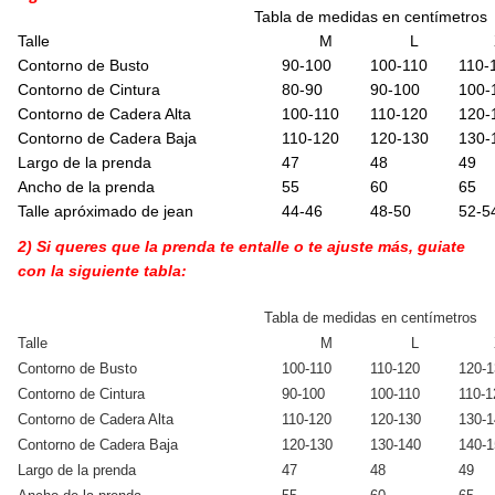
Tabla de medidas en centímetros
Talle
M
L
Contorno de Busto
90-100
100-110
110-
Contorno de Cintura
80-90
90-100
100-
Contorno de Cadera Alta
100-110
110-120
120-
Contorno de Cadera Baja
110-120
120-130
130-
Largo de la prenda
47
48
49
Ancho de la prenda
55
60
65
Talle apróximado de jean
44-46
48-50
52-5
2) Si queres que la prenda te entalle o te ajuste más, guiate
con la siguiente tabla:
Tabla de medidas en centímetros
Talle
M
L
Contorno de Busto
100-110
110-120
120-1
Contorno de Cintura
90-100
100-110
110-1
Contorno de Cadera Alta
110-120
120-130
130-1
Contorno de Cadera Baja
120-130
130-140
140-1
Largo de la prenda
47
48
49