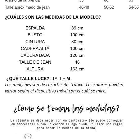
Ancho de la prenda
55
60
65
Talle apróximado de jean
46-48
50-52
54-56
¿CUÁLES SON LAS MEDIDAS DE LA MODELO?
ESPALDA
39 cm
BUSTO
100 cm
CINTURA
80 cm
CADERA ALTA
100 cm
CADERA BAJA
120 cm
TALLE DE JEAN
46
ALTURA
163 cm
¿QUÉ TALLE LUCE?:
TALLE
M
Las imágenes son de carácter ilustrativo. Los colores pueden
variar según el dispositivo móvil con el cuál se mire.