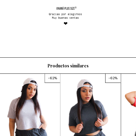
Productos similares
-
62
%
-
62
%