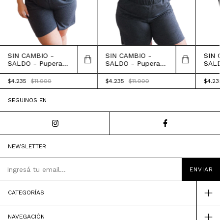
SIN CAMBIO -
SIN CAMBIO -
SIN 
SALDO - Pupera
SALDO - Pupera
SALD
Travis
Travis
Travi
$4.235
$11.000
$4.235
$11.000
$4.2
SEGUINOS EN
NEWSLETTER
CATEGORÍAS
NAVEGACIÓN