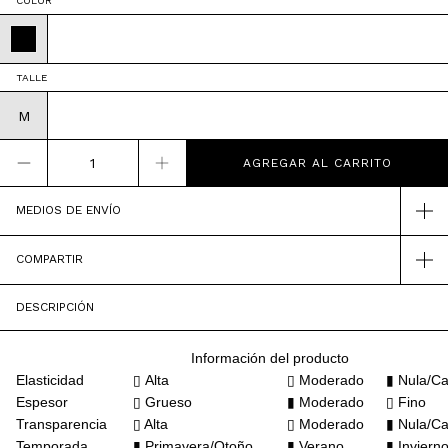
COLOR
TALLE
M
MEDIOS DE ENVÍO
COMPARTIR
DESCRIPCIÓN
Información del producto
Elasticidad
▯
Alta
▯
Moderado
▮
Nula/Ca
Espesor
▯ Grueso
▮ Moderado
▯ Fino
Transparencia
▯ Alta
▯ Moderado
▮ Nula/Ca
Temporada
▮ Primavera/Otoño
▮
Verano
▮
Inviern