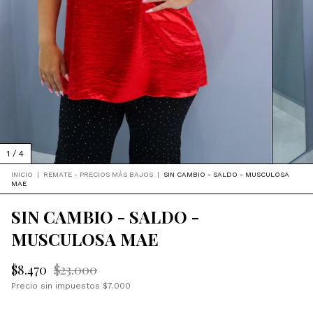
1
/
4
INICIO
|
REMATE - PRECIOS MÁS BAJOS
|
SIN CAMBIO - SALDO - MUSCULOSA
MAE
SIN CAMBIO - SALDO -
MUSCULOSA MAE
$8.470
$23.000
Precio sin impuestos
$7.000