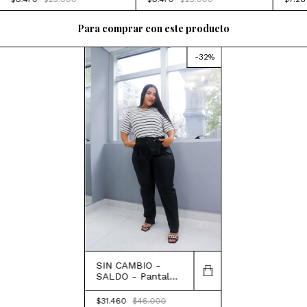
Para comprar con este producto
-
32
%
SIN CAMBIO -
SALDO - Pantalón
Justina
$31.460
$46.000