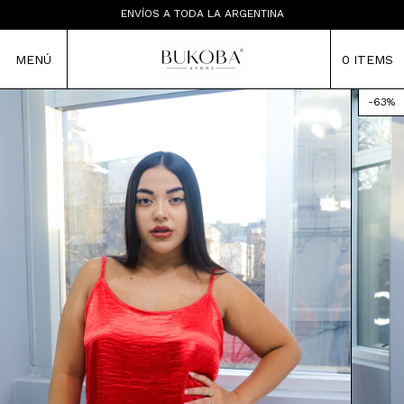
LAS PRENDAS NO TIENEN CAMBIO
ENVÍOS A TODA LA ARGENTINA
TIENDA MAYORISTA
MENÚ
0
ITEMS
-
63
%