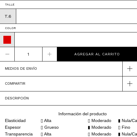
TALLE
T.6
COLOR
MEDIOS DE ENVÍO
COMPARTIR
DESCRIPCIÓN
Información del producto
Elasticidad
▯ Alta
▯ Moderado
▮ Nula/Ca
Espesor
▯
Grueso
▮ Moderado
▯ Fino
Transparencia
▯ Alta
▯
Moderado
▮ Nula/Ca