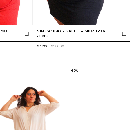
losa
SIN CAMBIO - SALDO - Musculosa
Juana
$7.260
$12.000
-
62
%