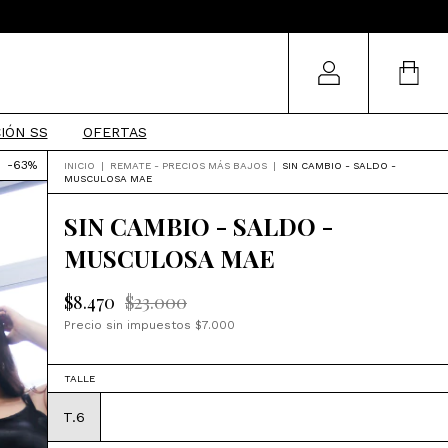
IÓN SS
OFERTAS
-
63
%
INICIO
|
REMATE - PRECIOS MÁS BAJOS
|
SIN CAMBIO - SALDO -
MUSCULOSA MAE
SIN CAMBIO - SALDO -
MUSCULOSA MAE
$8.470
$23.000
Precio sin impuestos
$7.000
TALLE
T.6