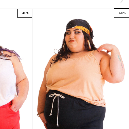
-
40
%
-
40
%