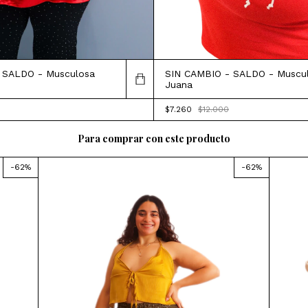
SIN CAMBIO - SALDO - Muscu
 SALDO - Musculosa
Juana
$7.260
$12.000
Para comprar con este producto
-
62
%
-
62
%