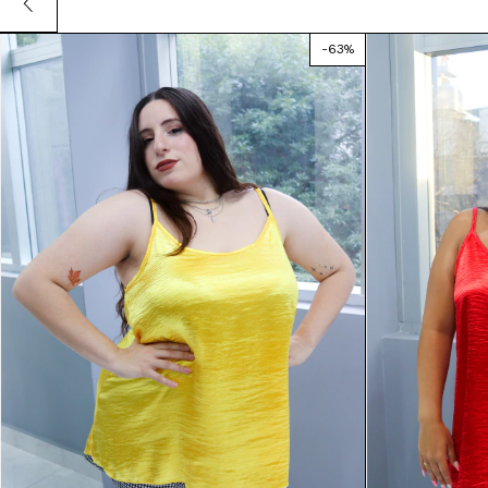
-
63
%