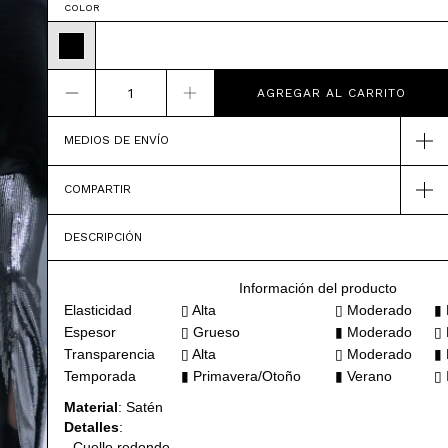
COLOR
MEDIOS DE ENVÍO
COMPARTIR
DESCRIPCIÓN
Información del producto
Elasticidad
▯ Alta
▯ Moderado
▮ 
Espesor
▯
Grueso
▮ Moderado
▯ 
Transparencia
▯ Alta
▯
Moderado
▮ 
Temporada
▮ Primavera/Otoño
▮
Verano
▯ 
Material
: Satén
Detalles
:
- Cuello redondo